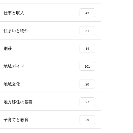
仕事と収入
43
住まいと物件
31
別荘
14
地域ガイド
101
地域文化
20
地方移住の基礎
27
子育てと教育
29