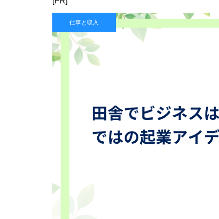
[PR]
仕事と収入