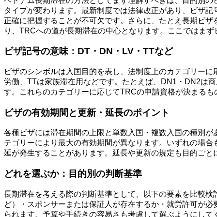
ベトナム長期滞在の方法としてまず理解すべきは、目的別の
タイプが変わります。最新制度では法律改正があり、ビザ記号
正確に把握することが不可欠です。さらに、たとえ長期ビザを取得し
り、TRCへの道が長期滞在の中心となります。ここではまず
ビザ記号の意味：DT・DN・LV・TTなど
ビザのシンボルは入国目的を表し、法制度上のカテゴリーに応
労働、TTは家族滞在用などです。たとえば、DN1・DN2
す。これらのカテゴリーに応じてTRCの申請資格が決まる
ビザの有効期間と更新・延長のポイント
各種ビザには滞在期間の上限と単数入国・複数入国の種別があ
テゴリーにより最大の有効期間が異なります。いずれの場合も、ビ
延が発生することがあります。延長や更新の規定も目的ごと
どれを選ぶか：目的別の判断基準
長期滞在を考える際の判断基準として、以下の要素を比較検
ど）・スポンサーまたは保証人が存在するか・就労許可が必要か
られます。予算や手続きの容易さも考慮して選ぶようにして