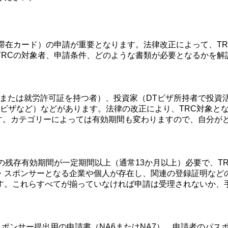
滞在カード）の申請が重要となります。法律改正によって、T
TRCの対象者、申請条件、どのような書類が必要となるかを解
者または就労許可証を持つ者）、投資家（DTビザ所持者で投資
ザなど）などがあります。法律の改正により、TRC対象となるビ
れています。カテゴリーによっては有効期間も変わりますので、自
の残存有効期間が一定期間以上（通常13か月以上）必要で、T
・スポンサーとなる企業や個人が存在し、関連の登録証明など
す。これらすべてが揃っていなければ申請は受理されないか、
人やスポンサー提出用の申請書（NA6またはNA7）、申請者の