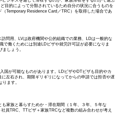
やビジネスを通じて滞在するのか、家族滞在をするのかで選ぶ
Tなど目的によって分類されているため自分の状況に合うものを
ry Residence Card／TRC）を取得した場合であ
訪問用、LVは政府機関や公的組織での業務、LDは一般的な
定職で働くためには別途LDビザや就労許可証が必要になりま
びましょう。
入国が可能なものがあります。LDビザやDTビザも目的やカ
の合法性に左右され、期限ギリギリになってからの申請では拒否や遅
なります。
とも家族と暮らすためか・滞在期間（１年、３年、５年な
社員TRC、TTビザ＋家族TRCなど複数の組み合わせが考え