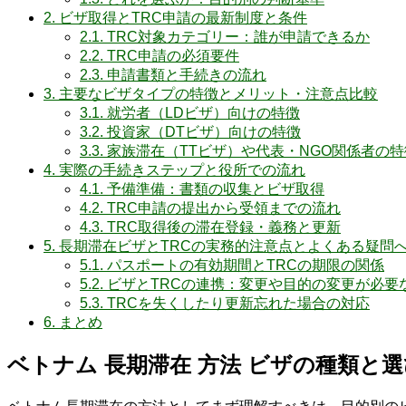
2.
ビザ取得とTRC申請の最新制度と条件
2.1.
TRC対象カテゴリー：誰が申請できるか
2.2.
TRC申請の必須要件
2.3.
申請書類と手続きの流れ
3.
主要なビザタイプの特徴とメリット・注意点比較
3.1.
就労者（LDビザ）向けの特徴
3.2.
投資家（DTビザ）向けの特徴
3.3.
家族滞在（TTビザ）や代表・NGO関係者の特
4.
実際の手続きステップと役所での流れ
4.1.
予備準備：書類の収集とビザ取得
4.2.
TRC申請の提出から受領までの流れ
4.3.
TRC取得後の滞在登録・義務と更新
5.
長期滞在ビザとTRCの実務的注意点とよくある疑問
5.1.
パスポートの有効期間とTRCの期限の関係
5.2.
ビザとTRCの連携：変更や目的の変更が必要
5.3.
TRCを失くしたり更新忘れた場合の対応
6.
まとめ
ベトナム 長期滞在 方法 ビザの種類と