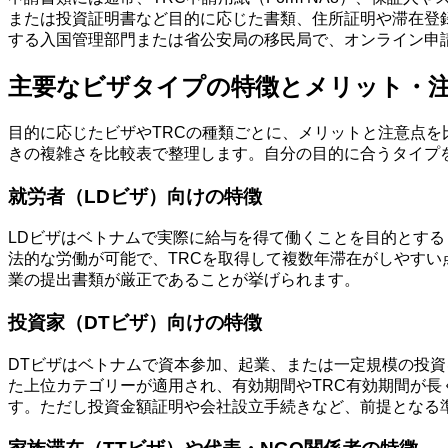
または投資証明書など目的に応じた書類、住所証明や滞在登
する入国管理部門または省公安局の移民局で、オンライン申
主要なビザタイプの特徴とメリット・
目的に応じたビザやTRCの種類ごとに、メリットと注意点
きの複雑さを比較表で整理します。自分の目的に合うタイプ
就労者（LDビザ）向けの特徴
LDビザはベトナムで実際に給与を得て働くことを目的とする
法的な労働が可能で、TRCを取得して複数年滞在がしやす
業の提出書類が厳正であることが挙げられます。
投資家（DTビザ）向けの特徴
DTビザはベトナムで資本参加、起業、または一定規模の投資を
た上位カテゴリーが適用され、有効期間やTRC有効期間が
す。ただし投資金額証明や会社設立手続きなど、前提となる