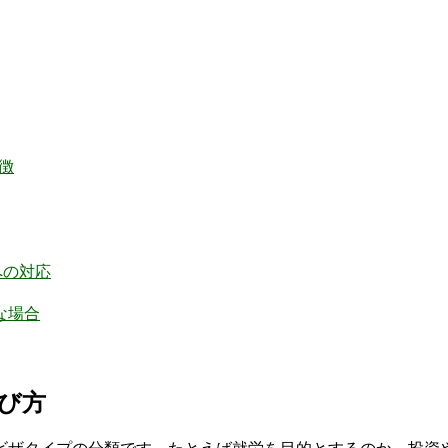
徴
への対応
な場合
選び方