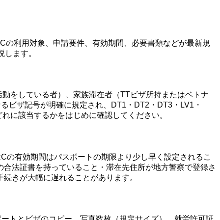
RCの利用対象、申請要件、有効期間、必要書類などが最新規
説します。
活動をしている者）、家族滞在者（TTビザ所持またはベトナ
ザ記号が明確に規定され、DT1・DT2・DT3・LV1・
分がどれに該当するかをはじめに確認してください。
RCの有効期間はパスポートの期限より少し早く設定されるこ
の合法証書を持っていること・滞在先住所が地方警察で登録さ
手続きが大幅に遅れることがあります。
パスポートとビザのコピー、写真数枚（規定サイズ）、就労許可証