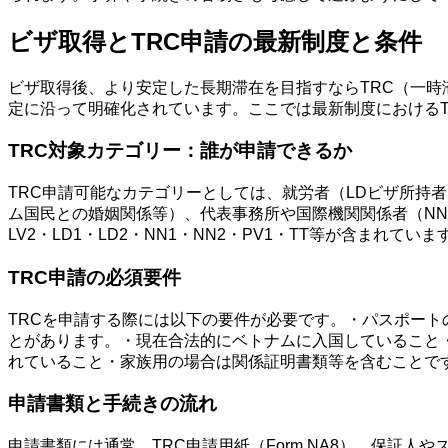
ビザ取得とTRC申請の最新制度と条件
ビザ取得後、より安定した長期滞在を目指すならTRC（一時
定に沿って明確化されています。ここでは最新制度における
TRC対象カテゴリー：誰が申請できるか
TRC申請可能なカテゴリーとしては、就労者（LDビザ所持
ム国民との婚姻関係等）、代表事務所や国際機関関係者（NNビ
LV2・LD1・LD2・NN1・NN2・PV1・TT等が含ま
TRC申請の必須要件
TRCを申請する際には以下の要件が必要です。・パスポート
とがあります。・現在合法的にベトナムに入国していること
れていること・家族用の場合は関係証明書類等を含むことで
申請書類と手続きの流れ
申請書類には通常、TRC申請用紙（Form NA8）、保証