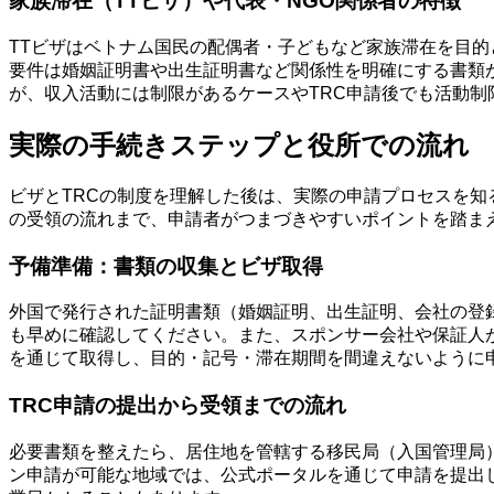
家族滞在（TTビザ）や代表・NGO関係者の特徴
TTビザはベトナム国民の配偶者・子どもなど家族滞在を目的
要件は婚姻証明書や出生証明書など関係性を明確にする書類
が、収入活動には制限があるケースやTRC申請後でも活動制
実際の手続きステップと役所での流れ
ビザとTRCの制度を理解した後は、実際の申請プロセスを
の受領の流れまで、申請者がつまづきやすいポイントを踏ま
予備準備：書類の収集とビザ取得
外国で発行された証明書類（婚姻証明、出生証明、会社の登
も早めに確認してください。また、スポンサー会社や保証人
を通じて取得し、目的・記号・滞在期間を間違えないように
TRC申請の提出から受領までの流れ
必要書類を整えたら、居住地を管轄する移民局（入国管理局
ン申請が可能な地域では、公式ポータルを通じて申請を提出