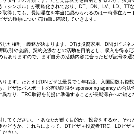
ビザタイプの分類です。たとえば就労を目的とするのか、投資
（シンボル）が明確化されており、DT、DN、LV、LD、T
ても、長期滞在を本当に認められるのは一時滞在カード（Tempora
ビザの種類について詳細に確認していきます。
じた権利・義務が決まります。DTは投資家用、DNはビジネス
は商用取引や会議、契約交渉などの活動を目的とし、収入を得る
ものもありますので、まず自分の活動内容に合ったビザ記号を選
ります。たとえばDNビザは最長で１年程度、入国回数も複数
ザはパスポートの有効期限や sponsoring agency 
に異なり、TRC取得を前提に準備することが長期滞在への鍵と
討してください。・あなたが働く目的か、投資をするか、それ
どうか。これらによって、DTビザ＋投資者TRC、LDビザ＋
ください。