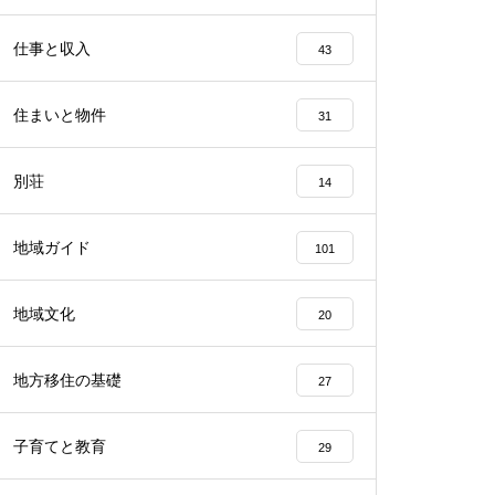
仕事と収入
43
住まいと物件
31
別荘
14
地域ガイド
101
地域文化
20
地方移住の基礎
27
子育てと教育
29