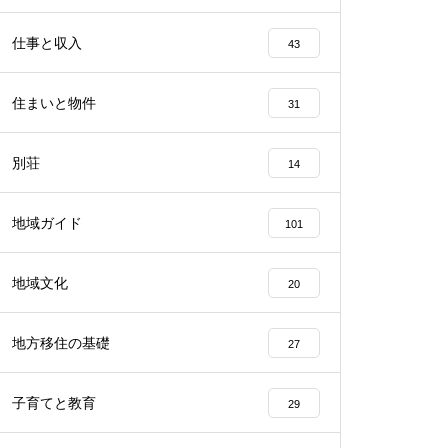
仕事と収入
43
住まいと物件
31
別荘
14
地域ガイド
101
地域文化
20
地方移住の基礎
27
子育てと教育
29