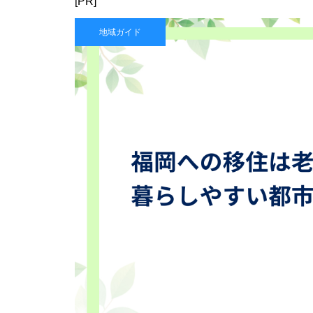
[PR]
地域ガイド