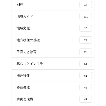
別荘
14
地域ガイド
101
地域文化
20
地方移住の基礎
27
子育てと教育
29
暮らしとインフラ
61
海外移住
61
移住失敗
42
防災と環境
42