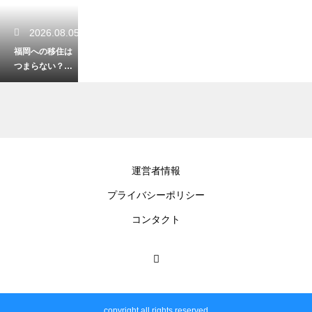
2026.08.05
福岡への移住は
つまらない？街
の魅力と生活の
リアルを徹底解
説
2026.08.03
運営者情報
鎌倉移住のおす
プライバシーポリシー
すめエリアを大
公開！憧れの古
コンタクト
都で始める新生
活
2026.08.01
東京への移住で
copyright all rights reserved