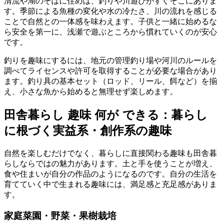
清流や湖のそばに住めば、釣りや川遊びがすぐそこにありま
す。季節による魚種の変化や水の冷たさ、川の流れを感じる
ことで自然との一体感を味わえます。子供と一緒に始めるな
ら安全を第一に、浅瀬で遊ぶところから慣れていくのが安心
です。
釣りを趣味にするには、地元の管理釣り場や河川のルールを
調べてライセンスや許可を取得することが必要な場合があり
ます。釣り具の基本セット（ロッド、リール、餌など）を揃
え、小さな魚から始めると無理せず楽しめます。
田舎暮らし 趣味 何が できる：暮らし
に根づく実益系・創作系の趣味
自然を楽しむだけでなく、暮らしに直接関わる趣味も田舎暮
らしならではの魅力があります。土と手を使うことが増え、
食や住まいが自分の作品のようになるのです。自分の生活を
育てていく中で生まれる趣味には、満足感と充足感がありま
す。
家庭菜園・野菜・果樹栽培