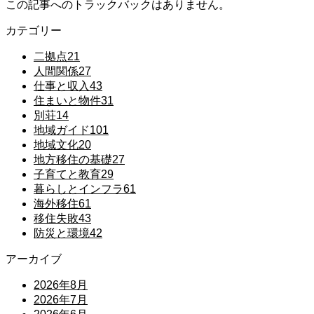
この記事へのトラックバックはありません。
カテゴリー
二拠点
21
人間関係
27
仕事と収入
43
住まいと物件
31
別荘
14
地域ガイド
101
地域文化
20
地方移住の基礎
27
子育てと教育
29
暮らしとインフラ
61
海外移住
61
移住失敗
43
防災と環境
42
アーカイブ
2026年8月
2026年7月