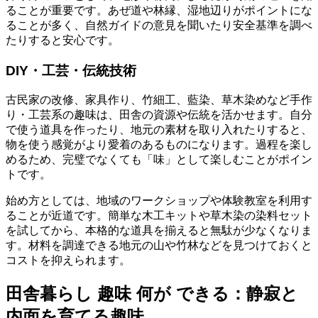
ることが重要です。あぜ道や林縁、湿地辺りがポイントにな
ることが多く、自然ガイドの意見を聞いたり安全基準を調べ
たりすると安心です。
DIY・工芸・伝統技術
古民家の改修、家具作り、竹細工、藍染、草木染めなど手作
り・工芸系の趣味は、田舎の資源や伝統を活かせます。自分
で使う道具を作ったり、地元の素材を取り入れたりすると、
物を使う感覚がより愛着のあるものになります。過程を楽し
めるため、完璧でなくても「味」として楽しむことがポイン
トです。
始め方としては、地域のワークショップや体験教室を利用す
ることが近道です。簡単な木工キットや草木染の染料セット
を試してから、本格的な道具を揃えると無駄が少なくなりま
す。材料を調達できる地元の山や竹林などを見つけておくと
コストを抑えられます。
田舎暮らし 趣味 何が できる：静寂と
内面を育てる趣味