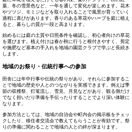
葉、冬の雪景色など、一年を通して変化が楽しめます。花木
やツツジ、モミジなどを取り入れることで風景が育っていく
過程に喜びがあります。香りのある草花やハーブを庭に植え
ると、暮らしの質が一段と高まります。
始めるには庭の土質や日照条件を確認し、初心者向けの草花
を選びます。植え付けは春か秋に行うと根付きやすく、剪定
や施肥など基本の手入れを地域の園芸クラブで学ぶと長続き
します。
地域のお祭り・伝統行事への参加
田舎には年中行事や伝統の祭りがあり、それらに参加するこ
とで地域の歴史や人とのつながりを実感できます。例えば季
節の収穫祭、灯篭流し、雪見、月見などがあり、観る側だけ
でなく担いだり準備を手伝ったりすることでより深い体験に
なります。
参加方法としては、地域の自治会や町内会の掲示板をチェッ
クしたり、移住者交流会で教えてもらうことが有効です。祭
りの準備に関わることで地域の人との絆が深まります。