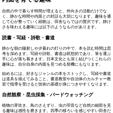
自然の中で暮らす時間が増えると、外向きの活動だけでな
く、静かな時間や内面との対話も大切になります。趣味を通
じて心が整っていく経験は、田舎ならではの贅沢です。静け
さを味わえる趣味には以下のようなものがあります。
読書・写経・詩歌・書道
静かな朝の陽射しや夕暮れの灯りの中で、本を読む時間は思
考を深めます。写経や詩歌、書道は瞑想的であり、筆を運ぶ
手に心が落ち着きます。日本文化とも深く結びつくこれらの
趣味は、自分自身の内面を見つめる契機にもなります。
始めるには、好きなジャンルの本をストックし、写経や書道
は道具を揃えてみること。書道教室や自治体のカルチャー教
室で指導を受けると技術の基礎が身につきやすくなります。
自然観察・昆虫採集・バードウォッチング
植物の芽吹き、鳥のさえずり、虫の羽音など自然の細部を見
る趣味は感性を磨きます。四季の移ろいを感じやすい田舎だ