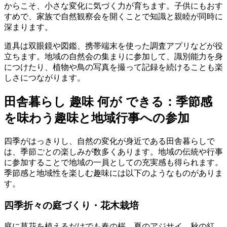
からこそ、小さな変化に気づく力が育ちます。子供にもおす
すめで、家族で自然観察会を開くことで知識と親睦が同時に
深まります。
道具は双眼鏡や図鑑、携帯端末を使った調査アプリなどが役
立ちます。地域の自然会の集まりに参加して、識別能力を身
につけたり、植物や鳥の写真を撮って記録を続けることも楽
しさにつながります。
田舎暮らし 趣味 何が できる：季節感
を味わう趣味と地域行事への参加
四季がはっきりし、自然の変化が身近である田舎暮らしで
は、季節ごとの楽しみが数多くあります。地域の伝統や行事
に参加することで地域の一員としての充実感も得られます。
季節感と地域性を楽しむ趣味には以下のようなものがありま
す。
四季折々の庭づくり・花木栽培
庭に草花を植えるだけでも春の桜、夏のアジサイ、秋の紅