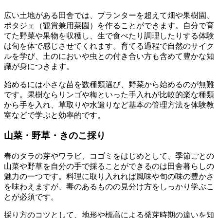
広い土地がある田舎では、プランターを超えて畑や果樹園、
ポタジェ（観賞兼用菜園）を作ることができます。自分で育
てた野菜や果物を収穫し、生で食べたり調理したりする体験
は旬を体で感じさせてくれます。育てる過程で自然のサイク
ルを学び、土のにおいや虫との付き合い方も含めて豊かな知
識が身につきます。
始めるには小さな苗を数種類選び、野菜から始めるのが無難
です。果樹ならリンゴや梅といった手入れが比較的楽な種類
から手を入れ、草取りや水遣りなど基本の管理方法を体験教
室などで学ぶと効率的です。
山菜・野草・きのこ採り
春のタラの芽やワラビ、コゴミをはじめとして、季節ごとの
山菜や野草を自分の手で採ることができるのは田舎暮らしの
魅力の一つです。料理に取り入れれば風味や旬の味の豊かさ
を味わえますが、毒のあるものの見分け方をしっかり学ぶこ
とが必須です。
採り方のコツとして、地形や標高による発芽時期の違いを知