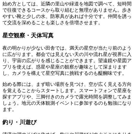
始め方としては、近隣の里山や緑道を地図で調べて、短時間
で往復できるコースから取り組むと無理がありません。歩き
やすい靴と少しの水、防寒具があれば十分です。仲間を誘っ
て交流を深めることも楽しさを倍増させます。
星空観察・天体写真
夜の明かりが少ない田舎では、満天の星空が当たり前のよう
に広がります。都会では見えない天の川や流れ星が視界に入
り、宇宙の広がりを感じることができます。望遠鏡や星図ア
プリを使えば、惑星や星座の観察が趣味として深まります
し、カメラを構えて星空写真に挑戦するのも醍醐味です。
始める際には、まず暗い場所を見つけ、空が広く見える方向
を覚えることからスタートします。スマートフォンで星座を
探すアプリや、三脚付きのカメラで露光時間を調整してみま
しょう。地元の天体観測イベントに参加するのも勉強になり
ます。
釣り・川遊び