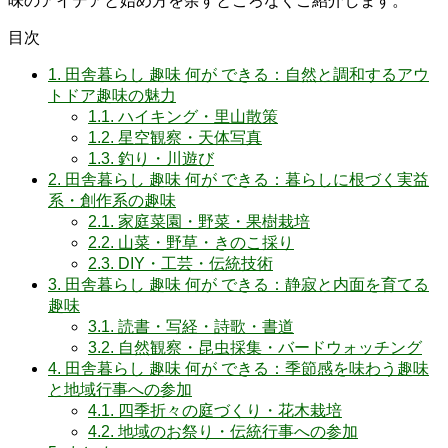
味のアイデアと始め方を余すところなくご紹介します。
目次
1.
田舎暮らし 趣味 何が できる：自然と調和するアウ
トドア趣味の魅力
1.1.
ハイキング・里山散策
1.2.
星空観察・天体写真
1.3.
釣り・川遊び
2.
田舎暮らし 趣味 何が できる：暮らしに根づく実益
系・創作系の趣味
2.1.
家庭菜園・野菜・果樹栽培
2.2.
山菜・野草・きのこ採り
2.3.
DIY・工芸・伝統技術
3.
田舎暮らし 趣味 何が できる：静寂と内面を育てる
趣味
3.1.
読書・写経・詩歌・書道
3.2.
自然観察・昆虫採集・バードウォッチング
4.
田舎暮らし 趣味 何が できる：季節感を味わう趣味
と地域行事への参加
4.1.
四季折々の庭づくり・花木栽培
4.2.
地域のお祭り・伝統行事への参加