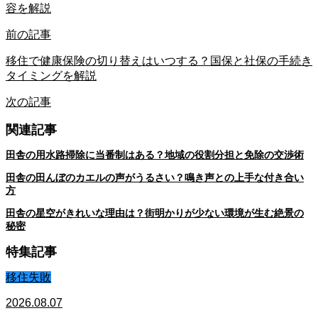
容を解説
前の記事
移住で健康保険の切り替えはいつする？国保と社保の手続き
タイミングを解説
次の記事
関連記事
田舎の用水路掃除に当番制はある？地域の役割分担と免除の交渉術
田舎の田んぼのカエルの声がうるさい？鳴き声との上手な付き合い
方
田舎の星空がきれいな理由は？街明かりが少ない環境が生む絶景の
秘密
特集記事
移住失敗
2026.08.07