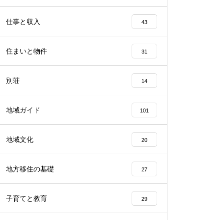
仕事と収入
43
住まいと物件
31
別荘
14
地域ガイド
101
地域文化
20
地方移住の基礎
27
子育てと教育
29