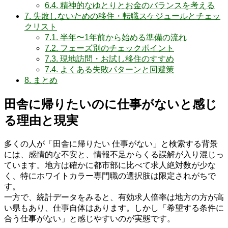
6.4.
精神的なゆとりとお金のバランスを考える
7.
失敗しないための移住・転職スケジュールとチェッ
クリスト
7.1.
半年〜1年前から始める準備の流れ
7.2.
フェーズ別のチェックポイント
7.3.
現地訪問・お試し移住のすすめ
7.4.
よくある失敗パターンと回避策
8.
まとめ
田舎に帰りたいのに仕事がないと感じ
る理由と現実
多くの人が「田舎に帰りたい 仕事がない」と検索する背景
には、感情的な不安と、情報不足からくる誤解が入り混じっ
ています。地方は確かに都市部に比べて求人絶対数が少な
く、特にホワイトカラー専門職の選択肢は限定されがちで
す。
一方で、統計データをみると、有効求人倍率は地方の方が高
い県もあり、仕事自体はあります。しかし「希望する条件に
合う仕事がない」と感じやすいのが実態です。