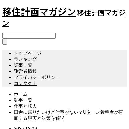
移住計画マガジン
移住計画マガジ
ン
トップページ
ランキング
記事一覧
運営者情報
プライバシーポリシー
コンタクト
ホーム
記事一覧
仕事と収入
田舎に帰りたいけど仕事がない？Uターン希望者が直
面する現実と対策を解説
2025.12.29