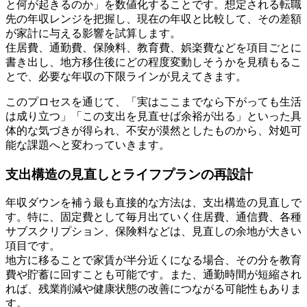
と何が起きるのか」を数値化することです。想定される転職
先の年収レンジを把握し、現在の年収と比較して、その差額
が家計に与える影響を試算します。
住居費、通勤費、保険料、教育費、娯楽費などを項目ごとに
書き出し、地方移住後にどの程度変動しそうかを見積もるこ
とで、必要な年収の下限ラインが見えてきます。
このプロセスを通じて、「実はここまでなら下がっても生活
は成り立つ」「この支出を見直せば余裕が出る」といった具
体的な気づきが得られ、不安が漠然としたものから、対処可
能な課題へと変わっていきます。
支出構造の見直しとライフプランの再設計
年収ダウンを補う最も直接的な方法は、支出構造の見直しで
す。特に、固定費として毎月出ていく住居費、通信費、各種
サブスクリプション、保険料などは、見直しの余地が大きい
項目です。
地方に移ることで家賃が半分近くになる場合、その分を教育
費や貯蓄に回すことも可能です。また、通勤時間が短縮され
れば、残業削減や健康状態の改善につながる可能性もありま
す。