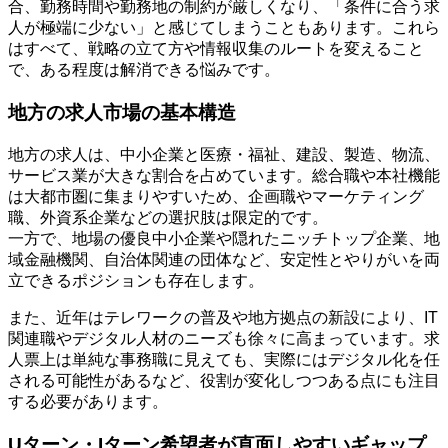
合、勤務時間や勤務地の制約が厳しくなり、「条件に合う求
人が極端に少ない」と感じてしまうこともあります。これら
はすべて、戦略の立て方や情報収集のルートを変えること
で、ある程度は解消できる悩みです。
地方の求人市場の基本構造
地方の求人は、中小企業と医療・福祉、建設、製造、物流、
サービス業が大きな割合を占めています。総合職や本社機能
は大都市圏に集まりやすいため、企画職やマーケティング
職、外資系企業などの選択肢は限定的です。
一方で、地場の優良中小企業や隠れたニッチトップ企業、地
域金融機関、自治体関連の団体など、安定性とやりがいを両
立できるポジションも存在します。
また、近年はテレワークの普及や地方拠点の新設により、IT
関連職やデジタル人材のニーズも徐々に高まっています。求
人票上は単純な事務職に見えても、実際にはデジタル化を任
される可能性があるなど、役割が変化しつつある点にも注目
する必要があります。
Uターン・Iターン希望者が直面しやすいギャップ