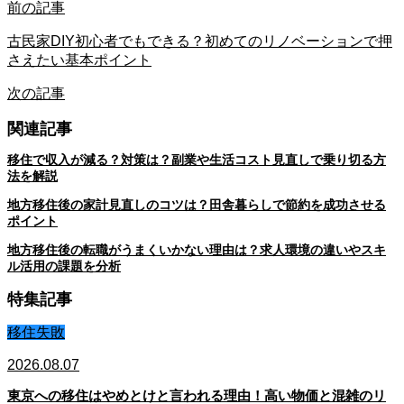
前の記事
古民家DIY初心者でもできる？初めてのリノベーションで押
さえたい基本ポイント
次の記事
関連記事
移住で収入が減る？対策は？副業や生活コスト見直しで乗り切る方
法を解説
地方移住後の家計見直しのコツは？田舎暮らしで節約を成功させる
ポイント
地方移住後の転職がうまくいかない理由は？求人環境の違いやスキ
ル活用の課題を分析
特集記事
移住失敗
2026.08.07
東京への移住はやめとけと言われる理由！高い物価と混雑のリ