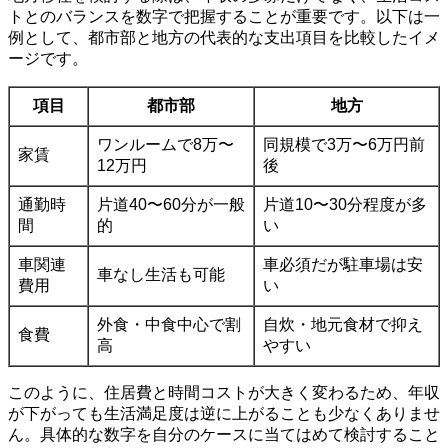
トとのバランスを数字で把握することが重要です。以下は一
例として、都市部と地方の代表的な支出項目を比較したイメ
ージです。
項目
都市部
地方
ワンルームで8万〜
同規模で3万〜6万円前
家賃
12万円
後
通勤時
片道40〜60分が一般
片道10〜30分程度が多
間
的
い
車関連
車必須だが駐車場は安
車なし生活も可能
費用
い
外食・中食中心で割
自炊・地元食材で抑え
食費
高
やすい
このように、住居費と時間コストが大きく変わるため、年収
が下がっても生活満足度は逆に上がることも少なくありませ
ん。具体的な数字を自分のケースに当てはめて検討すること