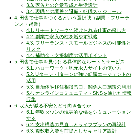
3.3.
家族との合意形成と生活設計
3.4.
現職との調整と退職・転職スケジュール
4.
田舎で仕事をつくるという選択肢（副業・フリーラ
ンス・起業）
4.1.
リモートワークで続けられる仕事の探し方
4.2.
副業で収入の柱を増やす戦略
4.3.
フリーランス・スモールビジネスの可能性と
リスク
4.4.
補助金・支援制度の活用ポイント
5.
田舎で仕事を見つける具体的なルートとサービス
5.1.
ハローワーク・地元求人サイトの使い方
5.2.
Uターン・Iターンに強い転職エージェントの
活用
5.3.
自治体や移住相談窓口、関係人口施策の利用
5.4.
オンラインコミュニティ・SNSを通じた情報
収集
6.
収入が減る不安とどう向き合うか
6.1.
年収ダウンの現実的な幅をシミュレーション
する
6.2.
支出構造の見直しとライフプランの再設計
6.3.
複数収入源を前提としたキャリア設計