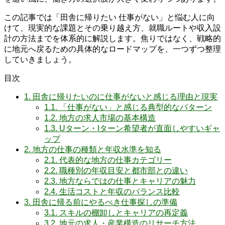
この記事では「田舎に帰りたい 仕事がない」と悩む人に向
けて、現実的な課題とその乗り越え方、就職ルートや収入設
計の方法までを体系的に解説します。焦りではなく、戦略的
に地元へ戻るための具体的なロードマップを、一つずつ整理
していきましょう。
目次
1.
田舎に帰りたいのに仕事がないと感じる理由と現実
1.1.
「仕事がない」と感じる典型的なパターン
1.2.
地方の求人市場の基本構造
1.3.
Uターン・Iターン希望者が直面しやすいギャ
ップ
2.
地方の仕事の種類と年収水準を知る
2.1.
代表的な地方の仕事カテゴリー
2.2.
職種別の年収目安と都市部との違い
2.3.
地方ならではの仕事とキャリアの魅力
2.4.
生活コストと年収のバランス比較
3.
田舎に帰る前にやるべき仕事探しの準備
3.1.
スキルの棚卸しとキャリアの再定義
3.2.
地元の求人・産業構造のリサーチ方法