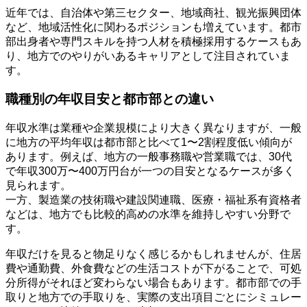
近年では、自治体や第三セクター、地域商社、観光振興団体
など、地域活性化に関わるポジションも増えています。都市
部出身者や専門スキルを持つ人材を積極採用するケースもあ
り、地方でのやりがいあるキャリアとして注目されていま
す。
職種別の年収目安と都市部との違い
年収水準は業種や企業規模により大きく異なりますが、一般
に地方の平均年収は都市部と比べて1〜2割程度低い傾向が
あります。例えば、地方の一般事務職や営業職では、30代
で年収300万〜400万円台が一つの目安となるケースが多く
見られます。
一方、製造業の技術職や建設関連職、医療・福祉系有資格者
などは、地方でも比較的高めの水準を維持しやすい分野で
す。
年収だけを見ると物足りなく感じるかもしれませんが、住居
費や通勤費、外食費などの生活コストが下がることで、可処
分所得がそれほど変わらない場合もあります。都市部での手
取りと地方での手取りを、実際の支出項目ごとにシミュレー