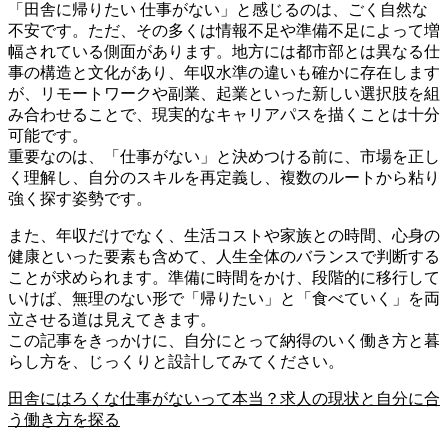
「田舎に帰りたい 仕事がない」と感じるのは、ごく自然な
不安です。ただ、その多くは情報不足や準備不足によって増
幅されている側面があります。地方には都市部とは異なる仕
事の構造と文化があり、年収水準の違いも確かに存在します
が、リモートワークや副業、起業といった新しい選択肢を組
み合わせることで、現実的なキャリアパスを描くことは十分
可能です。
重要なのは、「仕事がない」と決めつける前に、市場を正し
く理解し、自分のスキルを再定義し、複数のルートから粘り
強く探す姿勢です。
また、年収だけでなく、生活コストや家族との時間、心身の
健康といった要素も含めて、人生全体のバランスで判断する
ことが求められます。準備に時間をかけ、段階的に移行して
いけば、無理のない形で「帰りたい」と「食べていく」を両
立させる道は見えてきます。
この記事をきっかけに、自分にとって納得のいく働き方と暮
らし方を、じっくりと設計してみてください。
田舎にはろくな仕事がないって本当？求人の現状と自分に合
う働き方を探る