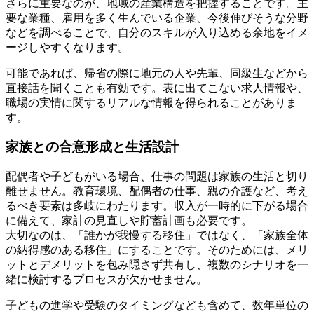
さらに重要なのが、地域の産業構造を把握することです。主
要な業種、雇用を多く生んでいる企業、今後伸びそうな分野
などを調べることで、自分のスキルが入り込める余地をイメ
ージしやすくなります。
可能であれば、帰省の際に地元の人や先輩、同級生などから
直接話を聞くことも有効です。表に出てこない求人情報や、
職場の実情に関するリアルな情報を得られることがありま
す。
家族との合意形成と生活設計
配偶者や子どもがいる場合、仕事の問題は家族の生活と切り
離せません。教育環境、配偶者の仕事、親の介護など、考え
るべき要素は多岐にわたります。収入が一時的に下がる場合
に備えて、家計の見直しや貯蓄計画も必要です。
大切なのは、「誰かが我慢する移住」ではなく、「家族全体
の納得感のある移住」にすることです。そのためには、メリ
ットとデメリットを包み隠さず共有し、複数のシナリオを一
緒に検討するプロセスが欠かせません。
子どもの進学や受験のタイミングなども含めて、数年単位の