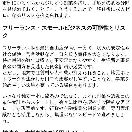
市部にいるうちから少しずつ副業を試し、手応えのある分野
を見極めておくことです。そうすることで、移住後に収入ゼ
ロになるリスクを抑えられます。
フリーランス・スモールビジネスの可能性とリス
ク
フリーランスや起業は自由度が高い一方で、収入の安定性や
社会保険、営業活動など、自ら負う責任も大きくなります。
特に最初の数年は収入が不安定になりやすく、生活費と事業
資金の両方を見越した資金計画が必要です。
ただし、地方では賃料や人件費が抑えられること、地元ネッ
トワークを生かした口コミ集客がしやすいことなど、事業を
始めやすい環境が整っている場合もあります。
いきなり独立一本に絞るのではなく、まずは副業や週数日の
案件受託からスタートし、徐々に比重を増やす段階的なアプ
ローチが現実的です。行政や金融機関の創業支援、専門家相
談なども活用しながら、無理のないスピードで進めましょ
う。