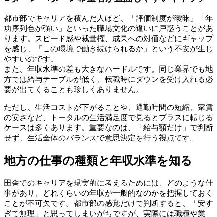
都市部でキャリアを積んだ人ほど、「評価制度が曖昧」「年
功序列色が強い」といった職場文化の違いに戸惑うことがあ
ります。スピード感や裁量権、成果への対価などにギャップ
を感じ、「この環境で働き続けられるか」という不安が生じ
やすいのです。
また、年収水準の差も大きなハードルです。同じ業界でも地
方では給与テーブルが低く、転職時にダウンを受け入れる必
要が出てくることも珍しくありません。
ただし、生活コストが下がることや、通勤時間の短縮、家賃
の安さなど、トータルの生活満足度で見るとプラスに転じる
ケースは多くあります。重要なのは、「給与額だけ」で判断
せず、生活全体のバランスで意思決定を行う視点です。
地方の仕事の種類と年収水準を知る
田舎でのキャリアを現実的に考えるためには、どのような仕
事があり、どれくらいの年収が一般的なのかを把握しておく
ことが不可欠です。都市部の感覚だけで判断すると、「安す
ぎて無理」と思ってしまいがちですが、実際には職種や業