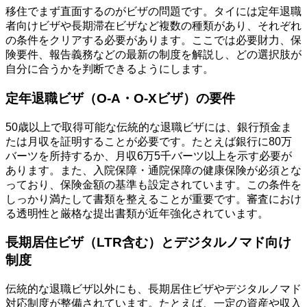
移住でまず直面するのがビザの問題です。タイには定年退職
者向けビザや長期滞在ビザなど複数の種類があり、それぞれ
の条件をクリアする必要があります。ここでは必要財力、保
険要件、報告義務などの最新の制度を解説し、どの選択肢が
自分に合うかを判断できるようにします。
定年退職ビザ（O-A・O-Xビザ）の要件
50歳以上で取得可能な伝統的な退職ビザには、銀行預金ま
たは月収を証明することが必要です。たとえば銀行に80万
バーツを所持するか、月収6万5千バーツ以上を示す必要が
あります。また、入院保障・通院保障の健康保険が必須とな
っており、保険金額の基準も設定されています。この条件を
しっかり満たして書類を整えることが重要です。審査におけ
る透明性と厳格な提出書類が近年強化されています。
長期居住ビザ（LTR含む）とデジタルノマド向け
制度
伝統的な退職ビザ以外にも、長期居住ビザやデジタルノマド
対応制度が整備されています。たとえば、一定の資産や収入