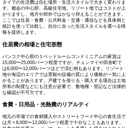
タイでの生活費は住む場所・生活スタイルで大きく変わりま
す。都会の中心部、高級住宅地、リゾート地ではコストが上
がりますし、地方や郊外ではかなり抑えることができます。
ここでは住居・食費・公共料金・交通・通信などを具体例と
統計を使って比較し、自分に合った生活スタイルを選べる情
報を提供します。
住居費の相場と住宅形態
バンコク中心部の１ベッドルームコンドミニアムの家賃は
15,000〜25,000バーツ程度ですが、チェンマイや田舎町で
は6,000〜12,000バーツほどで済む例もあります。リゾート
地や海辺のエリアでは景観や設備の質により価格が一気に上
がることがあります。戸建てを借りる・購入する場合は土地
所有の制度などにも注意が必要で、敷地権・登記など法律的
な確認が不可欠です。
食費・日用品・光熱費のリアルティ
地元の市場での食材購入やストリートフード中心の食生活で
は月々8,000〜12,000バーツ程度で十分なこともあります。