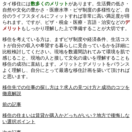
タイ移住には
数多くのメリット
があります。生活費の低さ・
自然や文化の豊かさ・医療水準・ビザ制度の多様性など、自
分のライフスタイルにフィットすれば非常に高い満足度が得
られます。ですが、ビザ・税金・医療・言語・治安などの
デ
メリット
もしっかり理解した上で準備することが大切です。
移住を考えている方は、まずビザ制度や経済条件、生活コス
トが自分の収入や希望する暮らしに見合っているかを詳細に
比較検討してください。現地を数週間訪れてみて環境を肌で
感じること、現地の人と接して文化の違いを理解することも
移住の成功に直結します。メリットとデメリットをバランス
よく理解し、自分にとって最適な移住計画を築いて頂ければ
と思います。
移住先での仕事の探し方は？求人の見つけ方と成功のコツを
徹底解説
前の記事
移住の住まいは賃貸か購入かどっちがいい？地方で後悔しな
い選択ポイント