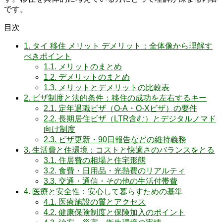
です。
目次
1.
タイ 移住 メリット デメリット：全体像から理解す
べきポイント
1.1.
メリットのまとめ
1.2.
デメリットのまとめ
1.3.
メリットとデメリットの比較表
2.
ビザ制度と法的条件：移住の成功を左右するキー
2.1.
定年退職ビザ（O-A・O-Xビザ）の要件
2.2.
長期居住ビザ（LTR含む）とデジタルノマド
向け制度
2.3.
ビザ更新・90日報告などの維持義務
3.
生活費と住環境：コストと快適さのバランスをとる
3.1.
住居費の相場と住宅形態
3.2.
食費・日用品・光熱費のリアルティ
3.3.
交通・通信・その他の生活付帯費
4.
医療と安全性：安心して暮らすための基準
4.1.
医療施設の質とアクセス
4.2.
健康保険制度と保険加入のポイント