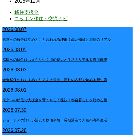
2025年12月
移住支援金
ニッポン移住・交流ナビ
2026.08.07
東京への移住はやめとけと言われる理由！高い物価と混雑のリアル
2026.08.05
福岡への移住はつまらない？街の魅力と生活のリアルを徹底解説
2026.08.03
鎌倉移住のおすすめエリアを大公開！憧れの古都で始める新生活
2026.08.01
東京への移住で支援金を賢くもらう秘訣！都会暮らしを始める術
2026.07.30
ジョージアの詳しい治安と物価事情！長期滞在で人気の海外生活
2026.07.28