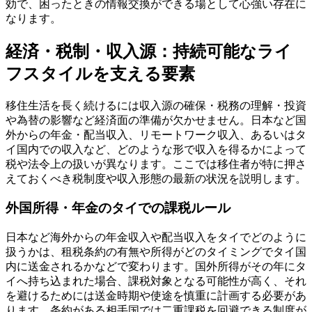
効で、困ったときの情報交換ができる場として心強い存在に
なります。
経済・税制・収入源：持続可能なライ
フスタイルを支える要素
移住生活を長く続けるには収入源の確保・税務の理解・投資
や為替の影響など経済面の準備が欠かせません。日本など国
外からの年金・配当収入、リモートワーク収入、あるいはタ
イ国内での収入など、どのような形で収入を得るかによって
税や法令上の扱いが異なります。ここでは移住者が特に押さ
えておくべき税制度や収入形態の最新の状況を説明します。
外国所得・年金のタイでの課税ルール
日本など海外からの年金収入や配当収入をタイでどのように
扱うかは、租税条約の有無や所得がどのタイミングでタイ国
内に送金されるかなどで変わります。国外所得がその年にタ
イへ持ち込まれた場合、課税対象となる可能性が高く、それ
を避けるためには送金時期や使途を慎重に計画する必要があ
ります。条約がある相手国では二重課税を回避できる制度が