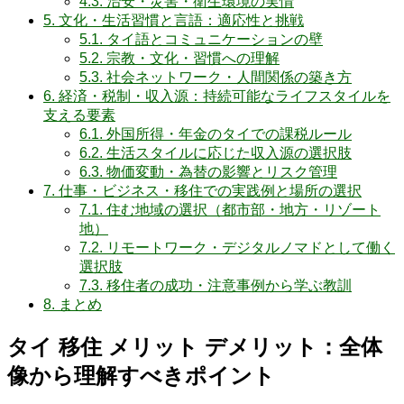
4.3.
治安・災害・衛生環境の実情
5.
文化・生活習慣と言語：適応性と挑戦
5.1.
タイ語とコミュニケーションの壁
5.2.
宗教・文化・習慣への理解
5.3.
社会ネットワーク・人間関係の築き方
6.
経済・税制・収入源：持続可能なライフスタイルを
支える要素
6.1.
外国所得・年金のタイでの課税ルール
6.2.
生活スタイルに応じた収入源の選択肢
6.3.
物価変動・為替の影響とリスク管理
7.
仕事・ビジネス・移住での実践例と場所の選択
7.1.
住む地域の選択（都市部・地方・リゾート
地）
7.2.
リモートワーク・デジタルノマドとして働く
選択肢
7.3.
移住者の成功・注意事例から学ぶ教訓
8.
まとめ
タイ 移住 メリット デメリット：全体
像から理解すべきポイント