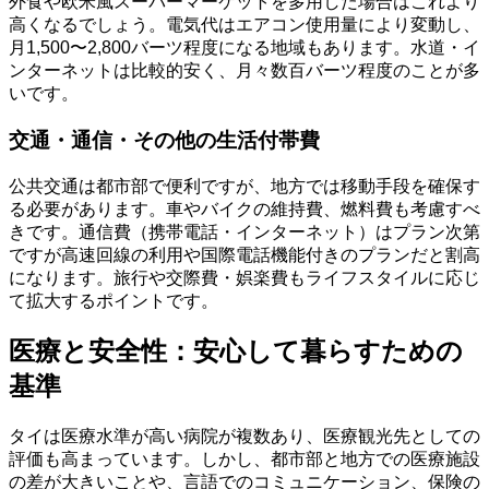
外食や欧米風スーパーマーケットを多用した場合はこれより
高くなるでしょう。電気代はエアコン使用量により変動し、
月1,500〜2,800バーツ程度になる地域もあります。水道・イ
ンターネットは比較的安く、月々数百バーツ程度のことが多
いです。
交通・通信・その他の生活付帯費
公共交通は都市部で便利ですが、地方では移動手段を確保す
る必要があります。車やバイクの維持費、燃料費も考慮すべ
きです。通信費（携帯電話・インターネット）はプラン次第
ですが高速回線の利用や国際電話機能付きのプランだと割高
になります。旅行や交際費・娯楽費もライフスタイルに応じ
て拡大するポイントです。
医療と安全性：安心して暮らすための
基準
タイは医療水準が高い病院が複数あり、医療観光先としての
評価も高まっています。しかし、都市部と地方での医療施設
の差が大きいことや、言語でのコミュニケーション、保険の