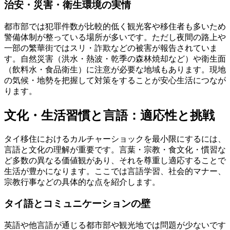
治安・災害・衛生環境の実情
都市部では犯罪件数が比較的低く観光客や移住者も多いため
警備体制が整っている場所が多いです。ただし夜間の路上や
一部の繁華街ではスリ・詐欺などの被害が報告されていま
す。自然災害（洪水・熱波・乾季の森林焼却など）や衛生面
（飲料水・食品衛生）に注意が必要な地域もあります。現地
の気候・地勢を把握して対策をすることが安心生活につなが
ります。
文化・生活習慣と言語：適応性と挑戦
タイ移住におけるカルチャーショックを最小限にするには、
言語と文化の理解が重要です。言葉・宗教・食文化・慣習な
ど多数の異なる価値観があり、それを尊重し適応することで
生活が豊かになります。ここでは言語学習、社会的マナー、
宗教行事などの具体的な点を紹介します。
タイ語とコミュニケーションの壁
英語や他言語が通じる都市部や観光地では問題が少ないです