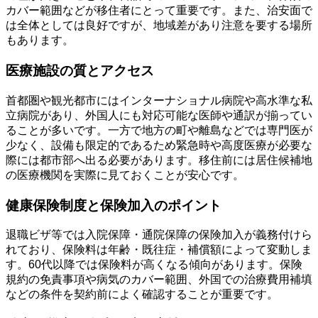
カバー範囲などが移住者にとって重要です。また、治安面で
は全体としては良好ですが、地域差があり注意を要する場所
もあります。
医療施設の質とアクセス
首都圏や観光都市にはインターナショナル病院や高水準な私
立病院があり、外国人にも対応可能な医師や通訳が揃ってい
ることが多いです。一方で地方の町や離島などでは専門医が
少なく、設備も限定的であるため緊急時や高度医療が必要な
際には都市部へ出る必要があります。移住前には居住候補地
の医療機関を実際に見ておくことが安心です。
健康保険制度と保険加入のポイント
退職ビザ等では入院保障・通院保障の保険加入が義務付けら
れており、保険料は年齢・既往症・補償額によって変動しま
す。60代以降では保険料が高くなる傾向があります。保険
規約の免責事項や病気のカバー範囲、外国での治療費用補填
などの条件を契約前によく確認することが重要です。