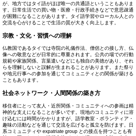
が、地方ではタイ語がほぼ唯一の共通語ということもありま
す。日常生活での買い物・医療・行政手続きなどで意思疎通
が困難になることがあります。タイ語学習やローカル人との
交流を心がけることで生活の質が大きく向上します。
宗教・文化・習慣への理解
仏教国であるタイでは寺院の礼儀作法、僧侶との接し方、仏
像への敬意などが日常的に尊重されます。公共の場での行動
規範や家族関係、言葉遣いなどにも独自の美徳があり、それ
らを理解しないと誤解が生まれることがあります。また祭り
や地元行事への参加を通じてコミュニティとの関係が築ける
こともあります。
社会ネットワーク・人間関係の築き方
移住者にとって友人・近所関係・コミュニティへの参画は精
神的な支えになることが多いです。現地のコミュニティに溶
け込むには時間がかかりますが、語学教室・ボランティア・
趣味の活動などを通じて交流を広げると孤立を防げます。日
系コミュニティや expatriate group との接点を持つことも有