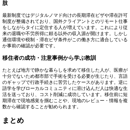
肢
最新制度ではデジタルノマド向けの長期滞在ビザや滞在許可
制度が整備されており、国外クライアントとのリモート仕事
をしながらタイに定住する人が増えています。これにより従
来の退職や不労所得に頼る以外の収入源が開けます。しかし
通信環境や税制・滞在ビザ条件がこの働き方に適合している
か事前の確認が必要です。
移住者の成功・注意事例から学ぶ教訓
たとえば地方で静かな暮らしを求めて移住した人が、医療が
十分でないため都市部で手術を受ける必要が生じたり、言語
のギャップで行政手続きに苦労したケースがあります。逆に
語学を学びローカルコミュニティに溶け込んだ人は快適な生
活を送っており、コスト削減に成功しています。移住前に短
期滞在で現地感覚を掴むことや、現地のレビュー・情報を複
数から確認することが勧められます。
まとめ