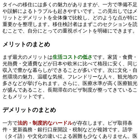
タイへの移住には多くの魅力がありますが、一方で準備不足
や誤解によるトラブルも起きやすいです。この見出しではメ
リットとデメリットを全体像で比較し、どのような点が特に
重要かを整理します。移住検討者はまずこのセクションを読
むことで、自分にとっての重視ポイントを明確にできます。
メリットのまとめ
まず最大のメリットは
生活コストの低さ
です。家賃・食費・
光熱費・交通費などが日本や欧米に比べて格段に安く、同じ
収入で豊かな暮らしができることが多いです。次に文化・自
然環境の魅力、温暖な気候、フレンドリーな人々、観光地の
多さなどが挙げられます。さらに、医療水準が高く医療観光
が盛んであること、長期滞在のビザ制度が整ってきているこ
ともメリットです。
デメリットのまとめ
一方で
法的・制度的なハードル
が存在します。ビザ取得条
件・更新義務・銀行口座開設・税制などが複雑です。語学
（タイ語）や文化の違いによる困難も少なくありません。医