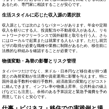
あるため、専門家に相談することが安心です。
生活スタイルに応じた収入源の選択肢
収入源としては次のようなパターンがあります。年金や定期
収入を頼りにする人、投資配当や不動産収入がある人、リモ
ートワークやフリーランスで国外顧客と取引を行う人、さら
にはローカルで起業または就業する人もいます。ただし就労
ビザの取得が必要な職種や業務に制限があるため、移住前に
法務的な枠組みを確認することが必要です。
物価変動・為替の影響とリスク管理
タイバーツだけでなく、米ドル・日本円など移住者が持つ通
貨との為替変動が生活費や資産運用に影響を与えます。特に
国外送金手数料や銀行手数料、経済政策の変動などがコスト
に絡んできます。インフレ率や物価上昇率、公共料金の値上
げなどにも注意し、余裕のある予算設定と緊急予備費を予め
用意しておくと安心です。
仕事・ビジネス・移住での実践例と場