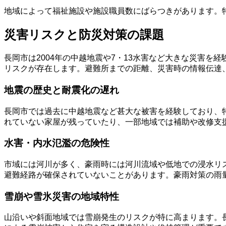
地域によって福祉施設や施設職員数にばらつきがあります。
災害リスクと防災対策の課題
長岡市は2004年の中越地震や7・13水害など大きな災害
リスクが存在します。避難所までの距離、災害時の情報伝達
地震の歴史と耐震化の遅れ
長岡市では過去に中越地震など甚大な被害を経験しており、
れていない家屋が残っていたり、一部地域では補助や改修支
水害・内水氾濫の危険性
市域には河川が多く、豪雨時には河川流域や低地での浸水リ
避難経路が確保されていないことがあります。豪雨対策の雨
雪崩や雪氷災害の地域特性
山沿いや斜面地域では雪崩発生のリスクが特に高まります。