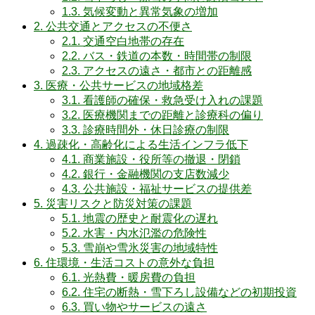
1.3.
気候変動と異常気象の増加
2.
公共交通とアクセスの不便さ
2.1.
交通空白地帯の存在
2.2.
バス・鉄道の本数・時間帯の制限
2.3.
アクセスの遠さ・都市との距離感
3.
医療・公共サービスの地域格差
3.1.
看護師の確保・救急受け入れの課題
3.2.
医療機関までの距離と診療科の偏り
3.3.
診療時間外・休日診療の制限
4.
過疎化・高齢化による生活インフラ低下
4.1.
商業施設・役所等の撤退・閉鎖
4.2.
銀行・金融機関の支店数減少
4.3.
公共施設・福祉サービスの提供差
5.
災害リスクと防災対策の課題
5.1.
地震の歴史と耐震化の遅れ
5.2.
水害・内水氾濫の危険性
5.3.
雪崩や雪氷災害の地域特性
6.
住環境・生活コストの意外な負担
6.1.
光熱費・暖房費の負担
6.2.
住宅の断熱・雪下ろし設備などの初期投資
6.3.
買い物やサービスの遠さ