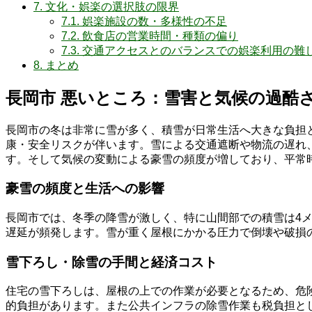
7.
文化・娯楽の選択肢の限界
7.1.
娯楽施設の数・多様性の不足
7.2.
飲食店の営業時間・種類の偏り
7.3.
交通アクセスとのバランスでの娯楽利用の難
8.
まとめ
長岡市 悪いところ：雪害と気候の過酷
長岡市の冬は非常に雪が多く、積雪が日常生活へ大きな負担
康・安全リスクが伴います。雪による交通遮断や物流の遅れ
す。そして気候の変動による豪雪の頻度が増しており、平常
豪雪の頻度と生活への影響
長岡市では、冬季の降雪が激しく、特に山間部での積雪は4
遅延が頻発します。雪が重く屋根にかかる圧力で倒壊や破損
雪下ろし・除雪の手間と経済コスト
住宅の雪下ろしは、屋根の上での作業が必要となるため、危
的負担があります。また公共インフラの除雪作業も税負担と