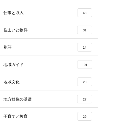
仕事と収入
43
住まいと物件
31
別荘
14
地域ガイド
101
地域文化
20
地方移住の基礎
27
子育てと教育
29