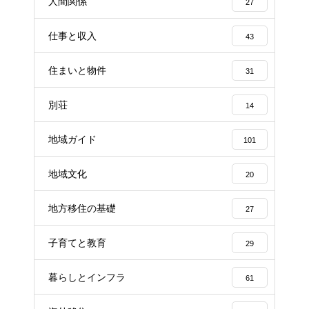
人間関係
27
仕事と収入
43
住まいと物件
31
別荘
14
地域ガイド
101
地域文化
20
地方移住の基礎
27
子育てと教育
29
暮らしとインフラ
61