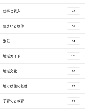
仕事と収入
43
住まいと物件
31
別荘
14
地域ガイド
101
地域文化
20
地方移住の基礎
27
子育てと教育
29