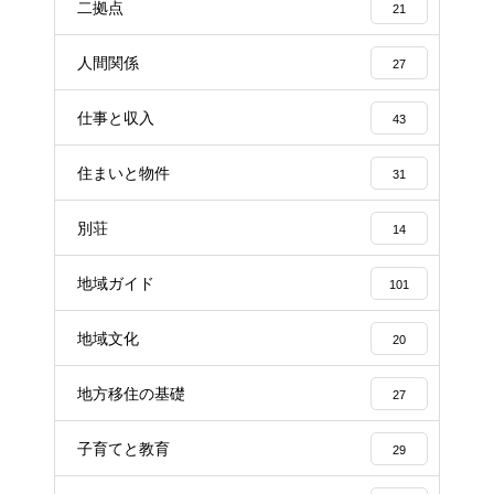
二拠点
21
人間関係
27
仕事と収入
43
住まいと物件
31
別荘
14
地域ガイド
101
地域文化
20
地方移住の基礎
27
子育てと教育
29