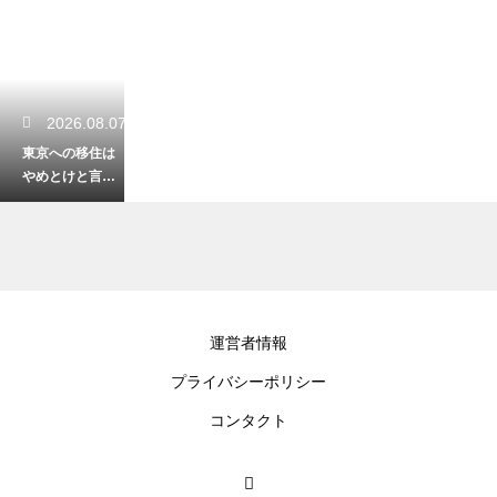
2026.08.07
東京への移住は
やめとけと言わ
れる理由！高い
物価と混雑のリ
アル
2026.08.05
運営者情報
福岡への移住は
プライバシーポリシー
つまらない？街
の魅力と生活の
コンタクト
リアルを徹底解
説